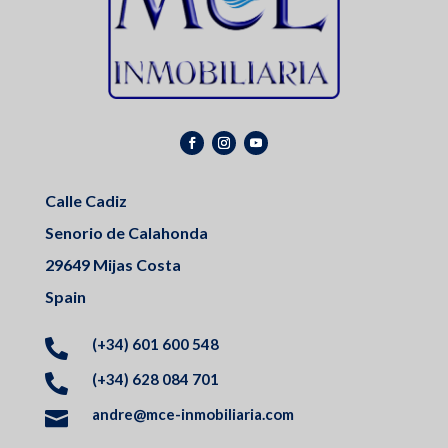
Calle Cadiz
Senorio de Calahonda
29649 Mijas Costa
Spain
(+34) 601 600 548

(+34) 628 084 701

andre@mce-inmobiliaria.com
