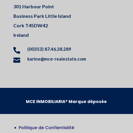
301 Harbour Point
Business Park Little Island
Cork T45DW42
Ireland
(00353) 87.46.38.289

karine@mce-realestate.com

MCE INMOBILIARIA® Marque déposée
Politique de Confientialité
^