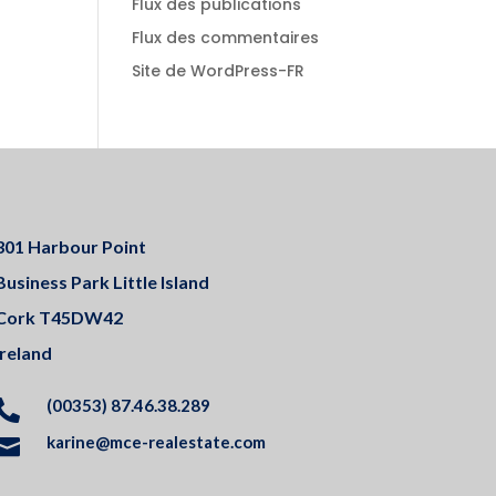
Flux des publications
Flux des commentaires
Site de WordPress-FR
301 Harbour Point
Business Park Little Island
Cork T45DW42
Ireland
(00353) 87.46.38.289

karine@mce-realestate.com
