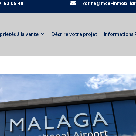
1.60.05.48

karine@mce-inmobiliar
priétés à la vente
Décrire votre projet
Informations 