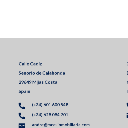
Calle Cadiz
Senorio de Calahonda
29649 Mijas Costa
Spain
(+34) 601 600 548

(+34) 628 084 701

andre@mce-inmobiliaria.com
