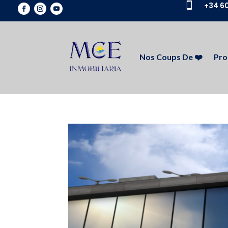

+34 60
Nos Coups De ❤️
Pro