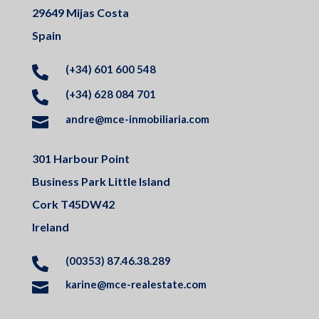
29649 Mijas Costa
Spain
(+34) 601 600 548

(+34) 628 084 701

andre@mce-inmobiliaria.com

301 Harbour Point
Business Park Little Island
Cork T45DW42
Ireland
(00353) 87.46.38.289

karine@mce-realestate.com
