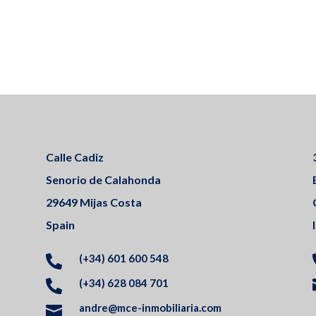
Calle Cadiz
Senorio de Calahonda
29649 Mijas Costa
Spain
(+34) 601 600 548

(+34) 628 084 701

andre@mce-inmobiliaria.com
