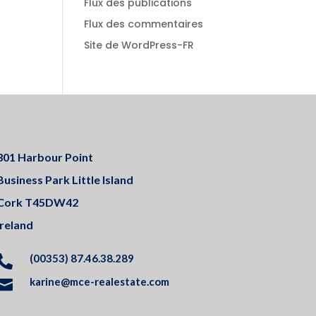
Flux des publications
Flux des commentaires
Site de WordPress-FR
301 Harbour Point
Business Park Little Island
Cork T45DW42
Ireland
(00353) 87.46.38.289

karine@mce-realestate.com
