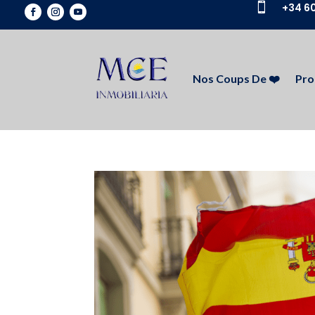

+34 60
Nos Coups De ❤️
Pro