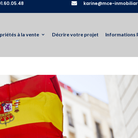
1.60.05.48

karine@mce-inmobiliar
priétés à la vente
Décrire votre projet
Informations 