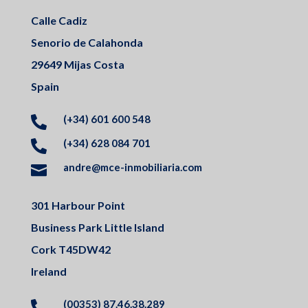
Calle Cadiz
Senorio de Calahonda
29649 Mijas Costa
Spain
(+34) 601 600 548

(+34) 628 084 701

andre@mce-inmobiliaria.com

301 Harbour Point
Business Park Little Island
Cork T45DW42
Ireland
(00353) 87.46.38.289
