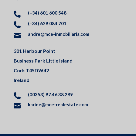
(+34) 601 600 548

(+34) 628 084 701

andre@mce-inmobiliaria.com

301 Harbour Point
Business Park Little Island
Cork T45DW42
Ireland
(00353) 87.46.38.289

karine@mce-realestate.com
