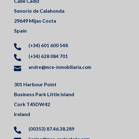
Calle Cadiz
Senorio de Calahonda
29649 Mijas Costa
Spain
(+34) 601 600 548

(+34) 628 084 701

andre@mce-inmobiliaria.com

301 Harbour Point
Business Park Little Island
Cork T45DW42
Ireland
(00353) 87.46.38.289
