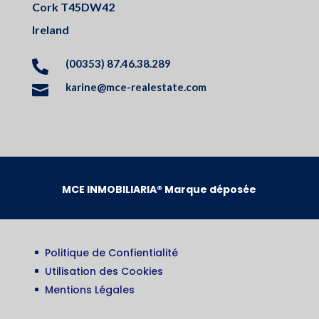
Cork T45DW42
Ireland
(00353) 87.46.38.289

karine@mce-realestate.com

MCE INMOBILIARIA® Marque déposée
Politique de Confientialité
^
Utilisation des Cookies
^
Mentions Légales
^