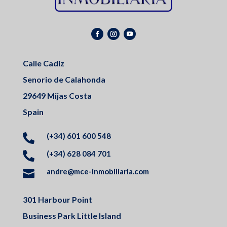
Calle Cadiz
Senorio de Calahonda
29649 Mijas Costa
Spain
(+34) 601 600 548

(+34) 628 084 701

andre@mce-inmobiliaria.com

301 Harbour Point
Business Park Little Island