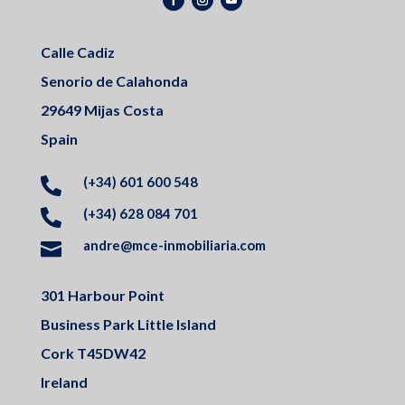
Calle Cadiz
Senorio de Calahonda
29649 Mijas Costa
Spain
(+34) 601 600 548

(+34) 628 084 701

andre@mce-inmobiliaria.com

301 Harbour Point
Business Park Little Island
Cork T45DW42
Ireland