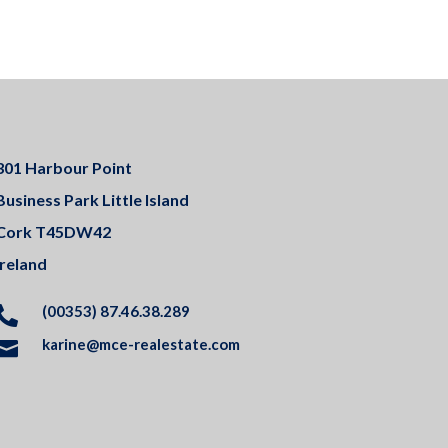
301 Harbour Point
Business Park Little Island
Cork T45DW42
Ireland
(00353) 87.46.38.289

karine@mce-realestate.com
