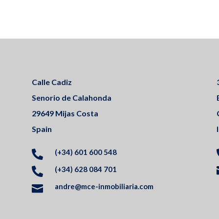
Calle Cadiz
Senorio de Calahonda
29649 Mijas Costa
Spain
(+34) 601 600 548

(+34) 628 084 701

andre@mce-inmobiliaria.com
