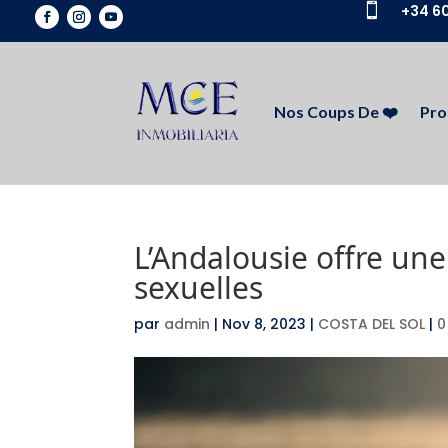

+34 60
Nos Coups De ❤️
Pro
L’Andalousie offre un
sexuelles
par
admin
|
Nov 8, 2023
|
COSTA DEL SOL
|
0