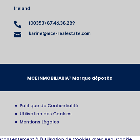
Ireland
(00353) 87.46.38.289

karine@mce-realestate.com

MCE INMOBILIARIA® Marque déposée
Politique de Confientialité
^
Utilisation des Cookies
^
Mentions Légales
^
Consentement à l'utilisation de Cookies avec Real Cookie