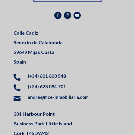
Calle Cadiz
Senorio de Calahonda
29649 Mijas Costa
Spain
(+34) 601 600 548

(+34) 628 084 701

andre@mce-inmobiliaria.com

301 Harbour Point
Business Park Little Island
Cork T45DW42