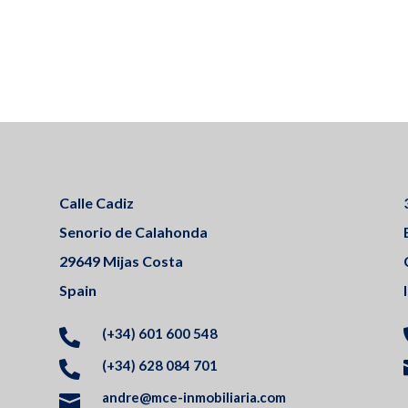
Calle Cadiz
Senorio de Calahonda
29649 Mijas Costa
Spain
(+34) 601 600 548

(+34) 628 084 701

andre@mce-inmobiliaria.com
