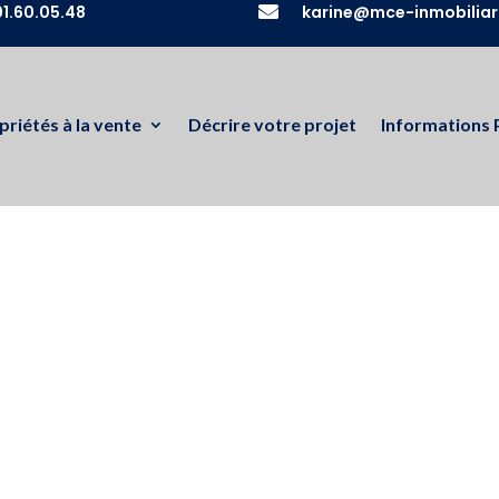
1.60.05.48

karine@mce-inmobiliar
priétés à la vente
Décrire votre projet
Informations 