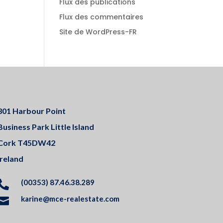
Flux des publications
Flux des commentaires
Site de WordPress-FR
301 Harbour Point
Business Park Little Island
Cork T45DW42
Ireland
(00353) 87.46.38.289

karine@mce-realestate.com
