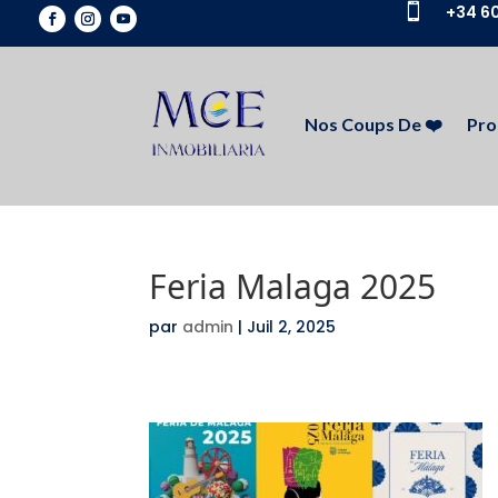

+34 60
Nos Coups De ❤️
Pro
Feria Malaga 2025
par
admin
|
Juil 2, 2025