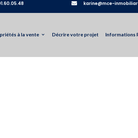
1.60.05.48

karine@mce-inmobiliar
priétés à la vente
Décrire votre projet
Informations 