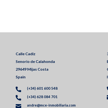
Calle Cadiz
Senorio de Calahonda
29649 Mijas Costa
Spain
(+34) 601 600 548

(+34) 628 084 701

andre@mce-inmobiliaria.com
