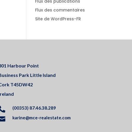
Flux des publications
Flux des commentaires
Site de WordPress-FR
301 Harbour Point
Business Park Little Island
Cork T45DW42
Ireland
(00353) 87.46.38.289

karine@mce-realestate.com
