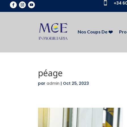

+34 60
Nos Coups De ❤️
Pro
péage
par
admin
|
Oct 25, 2023