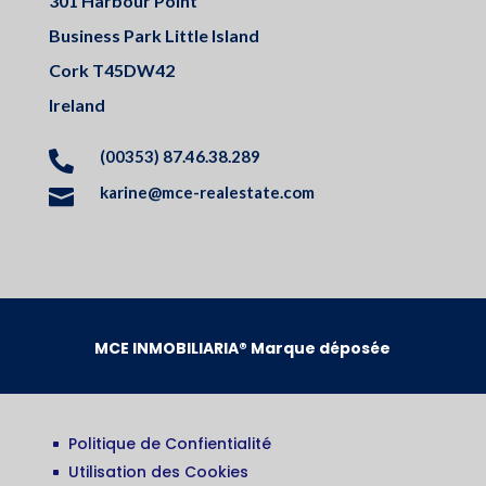
301 Harbour Point
Business Park Little Island
Cork T45DW42
Ireland
(00353) 87.46.38.289

karine@mce-realestate.com

MCE INMOBILIARIA® Marque déposée
Politique de Confientialité
^
Utilisation des Cookies
^