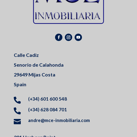
Calle Cadiz
Senorio de Calahonda
29649 Mijas Costa
Spain
(+34) 601 600 548

(+34) 628 084 701

andre@mce-inmobiliaria.com
