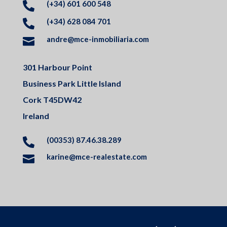
(+34) 601 600 548

(+34) 628 084 701

andre@mce-inmobiliaria.com

301 Harbour Point
Business Park Little Island
Cork T45DW42
Ireland
(00353) 87.46.38.289

karine@mce-realestate.com
