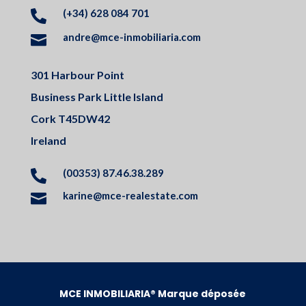
(+34) 628 084 701

andre@mce-inmobiliaria.com

301 Harbour Point
Business Park Little Island
Cork T45DW42
Ireland
(00353) 87.46.38.289

karine@mce-realestate.com

MCE INMOBILIARIA® Marque déposée