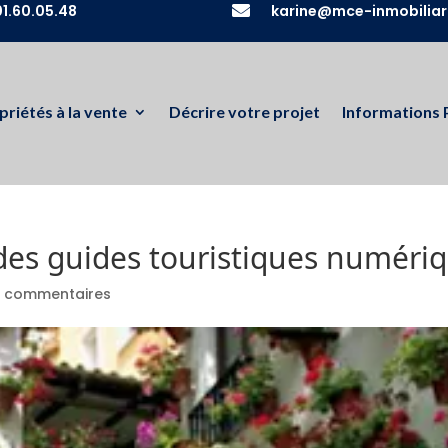
1.60.05.48

karine@mce-inmobiliar
priétés à la vente
Décrire votre projet
Informations 
des guides touristiques numériq
 commentaires