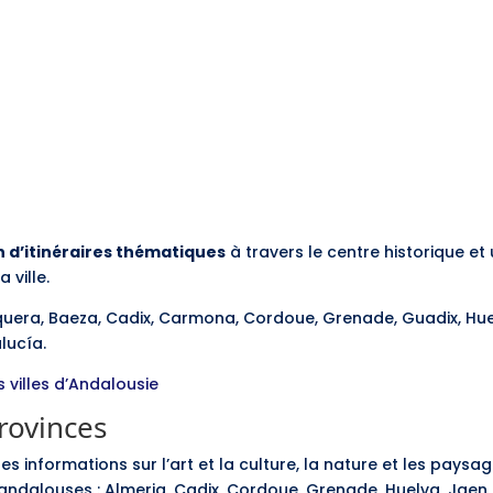
n d’itinéraires thématiques
à travers le centre historique et 
 ville.
equera, Baeza, Cadix, Carmona, Cordoue, Grenade, Guadix, Huel
lucía.
s villes d’Andalousie
rovinces
s informations sur l’art et la culture, la nature et les paysage
andalouses : Almeria, Cadix, Cordoue, Grenade, Huelva, Jaen, 