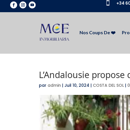

+34 60
Nos Coups De ❤️
Pro
L’Andalousie propose 
par
admin
|
Juil 10, 2024
|
COSTA DEL SOL
|
0