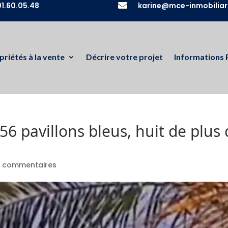
1.60.05.48

karine@mce-inmobiliar
priétés à la vente
Décrire votre projet
Informations 
6 pavillons bleus, huit de plus 
 commentaires