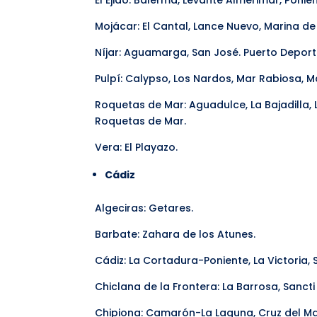
El Ejido: Balerma, Levante Almerimar, Ponie
Mojácar: El Cantal, Lance Nuevo, Marina de
Níjar: Aguamarga, San José. Puerto Deport
Pulpí: Calypso, Los Nardos, Mar Rabiosa, M
Roquetas de Mar: Aguadulce, La Bajadilla, 
Roquetas de Mar.
Vera: El Playazo.
Cádiz
Algeciras: Getares.
Barbate: Zahara de los Atunes.
Cádiz: La Cortadura-Poniente, La Victoria, 
Chiclana de la Frontera: La Barrosa, Sancti 
Chipiona: Camarón-La Laguna, Cruz del Mar