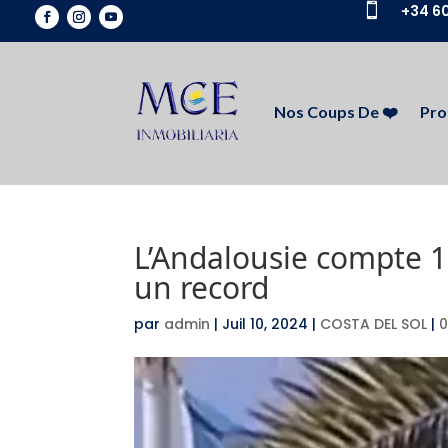

+34 60
Nos Coups De ❤️
Pro
L’Andalousie compte 15
un record
par
admin
|
Juil 10, 2024
|
COSTA DEL SOL
|
0