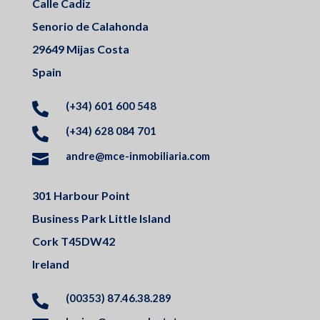
Calle Cadiz
Senorio de Calahonda
29649 Mijas Costa
Spain
(+34) 601 600 548

(+34) 628 084 701

andre@mce-inmobiliaria.com

301 Harbour Point
Business Park Little Island
Cork T45DW42
Ireland
(00353) 87.46.38.289
