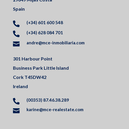
Spain
(+34) 601 600 548

(+34) 628 084 701

andre@mce-inmobiliaria.com

301 Harbour Point
Business Park Little Island
Cork T45DW42
Ireland
(00353) 87.46.38.289

karine@mce-realestate.com
