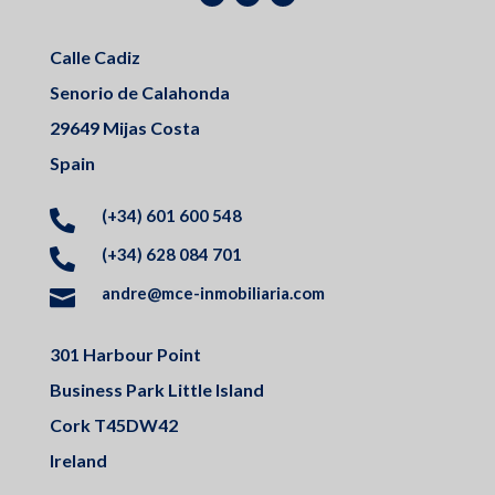
Calle Cadiz
Senorio de Calahonda
29649 Mijas Costa
Spain
(+34) 601 600 548

(+34) 628 084 701

andre@mce-inmobiliaria.com

301 Harbour Point
Business Park Little Island
Cork T45DW42
Ireland