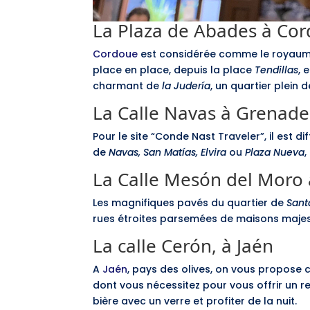
La Plaza de Abades à Co
Cordoue
est considérée comme le royaume de
place en place, depuis la place
Tendillas
, 
charmant de
la Judería
, un quartier plein
La Calle Navas à Grenade
Pour le site “Conde Nast Traveler”, il est di
de
Navas, San Matías, Elvira
ou
Plaza Nueva
,
La Calle Mesón del Moro à
Les magnifiques pavés du quartier de
Sant
rues étroites parsemées de maisons majes
La calle Cerón, à Jaén
A
Jaén
, pays des olives, on vous propose 
dont vous nécessitez pour vous offrir un r
bière avec un verre et profiter de la nuit.