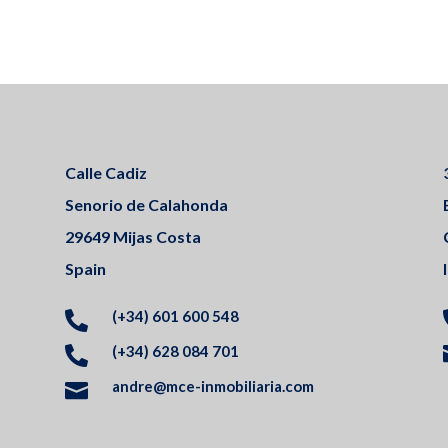
Calle Cadiz
Senorio de Calahonda
29649 Mijas Costa
Spain
(+34) 601 600 548

(+34) 628 084 701

andre@mce-inmobiliaria.com
