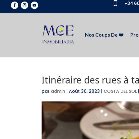

+34 60
Nos Coups De ❤️
Pro
Itinéraire des rues à 
par
admin
|
Août 30, 2023
|
COSTA DEL SOL