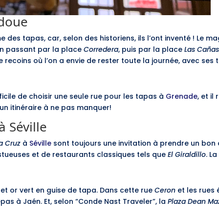
rdoue
s tapas, car, selon des historiens, ils l’ont inventé ! Le mag
en passant par la place
Corredera
, puis par la place
Las Caña
 de recoins où l’on a envie de rester toute la journée, avec s
fficile de choisir une seule rue pour les tapas à
Grenade
, et 
 un itinéraire à ne pas manquer!
 Séville
a Cruz
à
Séville
sont toujours une invitation à prendre un bon ap
tueuses et de restaurants classiques tels que
El Giraldillo
. L
cet or vert en guise de tapa. Dans cette rue
Ceron
et les rues 
epas à Jaén. Et, selon “Conde Nast Traveler”, la
Plaza Dean M