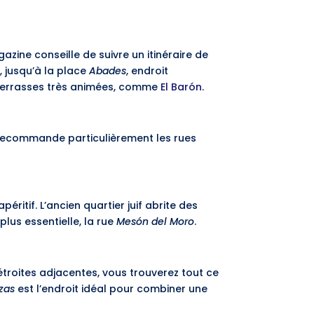
azine conseille de suivre un itinéraire de
s
, jusqu’à la place
Abades
, endroit
es terrasses très animées, comme
El Barón
.
il recommande particulièrement les rues
éritif. L’ancien quartier juif abrite des
a plus essentielle, la rue
Mesón del Moro
.
étroites adjacentes, vous trouverez tout ce
azas
est l’endroit idéal pour combiner une