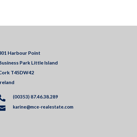
301 Harbour Point
Business Park Little Island
Cork T45DW42
Ireland
(00353) 87.46.38.289

karine@mce-realestate.com
