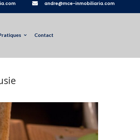
ia.com

andre@mce-inmobiliaria.com
Pratiques
Contact
usie