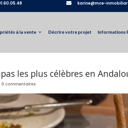
1.60.05.48

karine@mce-inmobiliar
priétés à la vente
Décrire votre projet
Informations 
tapas les plus célèbres en Andalo
|
0 commentaires