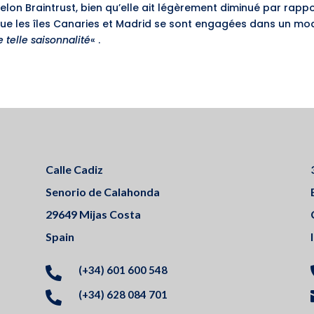
, selon Braintrust, bien qu’elle ait légèrement diminué par ra
s que les îles Canaries et Madrid se sont engagées dans un mod
 telle saisonnalité
« .
Calle Cadiz
Senorio de Calahonda
29649 Mijas Costa
Spain
(+34) 601 600 548

(+34) 628 084 701
