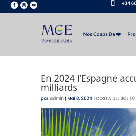

+34 60
Nos Coups De ❤️
Pro
En 2024 l’Espagne accu
milliards
par
admin
|
Mai 8, 2024
|
COSTA DEL SOL
|
0