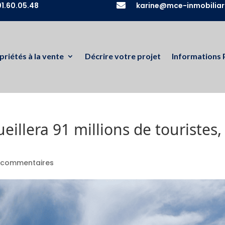
1.60.05.48

karine@mce-inmobiliar
priétés à la vente
Décrire votre projet
Informations 
eillera 91 millions de touristes
 commentaires