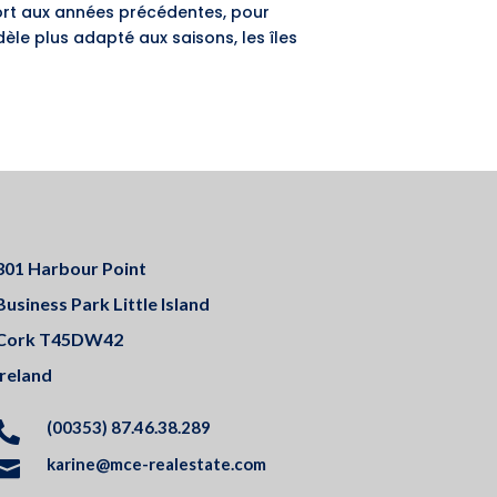
pport aux années précédentes, pour
èle plus adapté aux saisons, les îles
301 Harbour Point
Business Park Little Island
Cork T45DW42
Ireland
(00353) 87.46.38.289

karine@mce-realestate.com
