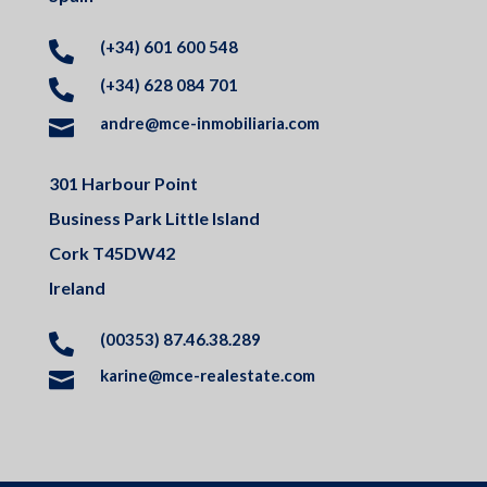
(+34) 601 600 548

(+34) 628 084 701

andre@mce-inmobiliaria.com

301 Harbour Point
Business Park Little Island
Cork T45DW42
Ireland
(00353) 87.46.38.289

karine@mce-realestate.com
