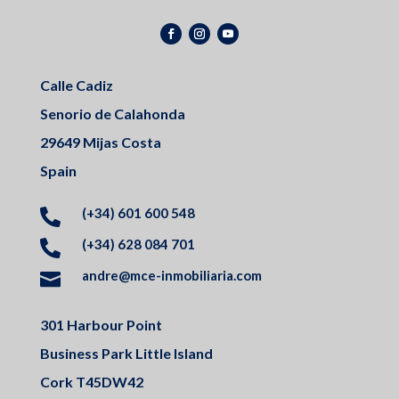
Calle Cadiz
Senorio de Calahonda
29649 Mijas Costa
Spain
(+34) 601 600 548

(+34) 628 084 701

andre@mce-inmobiliaria.com

301 Harbour Point
Business Park Little Island
Cork T45DW42