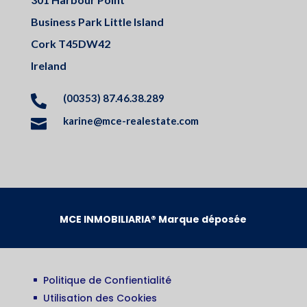
Business Park Little Island
Cork T45DW42
Ireland
(00353) 87.46.38.289

karine@mce-realestate.com

MCE INMOBILIARIA® Marque déposée
Politique de Confientialité
^
Utilisation des Cookies
^