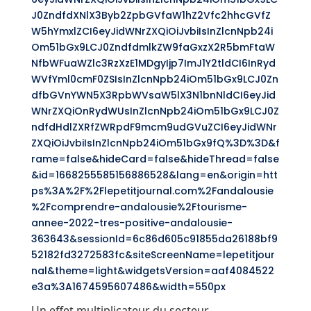
J0ZndfdXNlX3Byb2ZpbGVfaW1hZ2Vfc2hhcGVfZ
W5hYmxlZCI6eyJidWNrZXQiOiJvbiIsInZlcnNpb24i
Om51bGx9LCJ0ZndfdmlkZW9faGxzX2R5bmFtaW
NfbWFuaWZlc3RzXzE1MDgyIjp7ImJ1Y2tldCI6InRyd
WVfYml0cmF0ZSIsInZlcnNpb24iOm51bGx9LCJ0Zn
dfbGVnYWN5X3RpbWVsaW5lX3N1bnNldCI6eyJid
WNrZXQiOnRydWUsInZlcnNpb24iOm51bGx9LCJ0Z
ndfdHdlZXRfZWRpdF9mcm9udGVuZCI6eyJidWNr
ZXQiOiJvbiIsInZlcnNpb24iOm51bGx9fQ%3D%3D&f
rame=false&hideCard=false&hideThread=false
&id=1668255585156886528&lang=en&origin=htt
ps%3A%2F%2Flepetitjournal.com%2Fandalousie
%2Fcomprendre-andalousie%2Ftourisme-
annee-2022-tres-positive-andalousie-
363643&sessionId=6c86d605c91855da26188bf9
52182fd3272583fc&siteScreenName=lepetitjour
nal&theme=light&widgetsVersion=aaf4084522
e3a%3A1674595607486&width=550px
Un effet multiplicateur du secteur