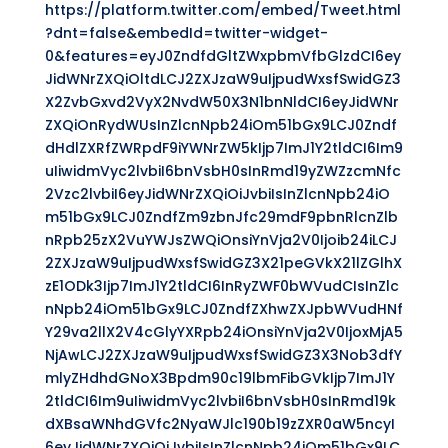
https://platform.twitter.com/embed/Tweet.html
?dnt=false&embedId=twitter-widget-
0&features=eyJ0ZndfdGltZWxpbmVfbGlzdCI6ey
JidWNrZXQiOltdLCJ2ZXJzaW9uIjpudWxsfSwidGZ3
X2ZvbGxvd2VyX2NvdW50X3N1bnNldCI6eyJidWNr
ZXQiOnRydWUsInZlcnNpb24iOm51bGx9LCJ0Zndf
dHdlZXRfZWRpdF9iYWNrZW5kIjp7ImJ1Y2tldCI6Im9
uIiwidmVyc2lvbiI6bnVsbH0sInRmd19yZWZzcmNfc
2Vzc2lvbiI6eyJidWNrZXQiOiJvbiIsInZlcnNpb24iO
m51bGx9LCJ0ZndfZm9zbnJfc29mdF9pbnRlcnZlb
nRpb25zX2VuYWJsZWQiOnsiYnVja2V0Ijoib24iLCJ
2ZXJzaW9uIjpudWxsfSwidGZ3X21peGVkX21lZGlhX
zE1ODk3Ijp7ImJ1Y2tldCI6InRyZWF0bWVudCIsInZlc
nNpb24iOm51bGx9LCJ0ZndfZXhwZXJpbWVudHNf
Y29va2llX2V4cGlyYXRpb24iOnsiYnVja2V0IjoxMjA5
NjAwLCJ2ZXJzaW9uIjpudWxsfSwidGZ3X3Nob3dfY
mlyZHdhdGNoX3Bpdm90c19lbmFibGVkIjp7ImJ1Y
2tldCI6Im9uIiwidmVyc2lvbiI6bnVsbH0sInRmd19k
dXBsaWNhdGVfc2NyaWJlc190b19zZXR0aW5ncyI
6eyJidWNrZXQiOiJvbiIsInZlcnNpb24iOm51bGx9LC