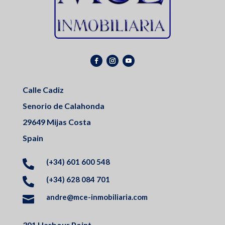
Calle Cadiz
Senorio de Calahonda
29649 Mijas Costa
Spain
(+34) 601 600 548

(+34) 628 084 701

andre@mce-inmobiliaria.com

301 Harbour Point