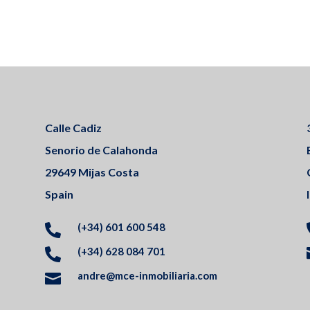
Calle Cadiz
Senorio de Calahonda
29649 Mijas Costa
Spain
(+34) 601 600 548

(+34) 628 084 701

andre@mce-inmobiliaria.com
