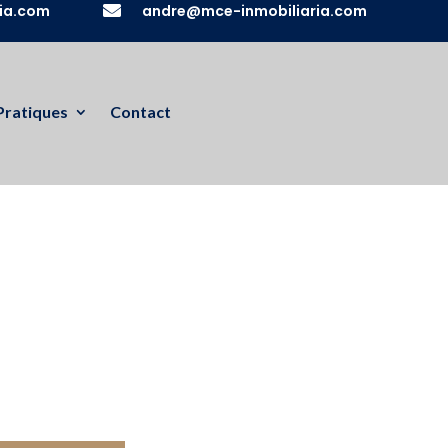
ia.com

andre@mce-inmobiliaria.com
Pratiques
Contact