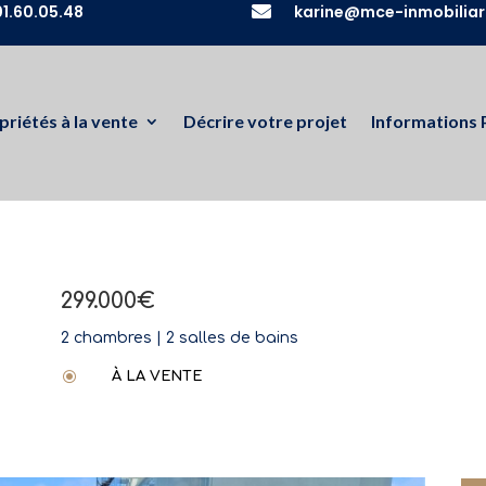
1.60.05.48

karine@mce-inmobiliar
priétés à la vente
Décrire votre projet
Informations 
299.000€
2 chambres | 2 salles de bains
\
À LA VENTE