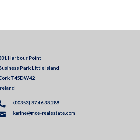
301 Harbour Point
Business Park Little Island
Cork T45DW42
Ireland
(00353) 87.46.38.289

karine@mce-realestate.com
