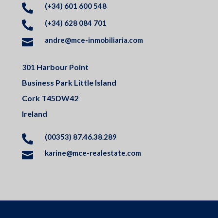
(+34) 601 600 548

(+34) 628 084 701

andre@mce-inmobiliaria.com

301 Harbour Point
Business Park Little Island
Cork T45DW42
Ireland
(00353) 87.46.38.289

karine@mce-realestate.com
