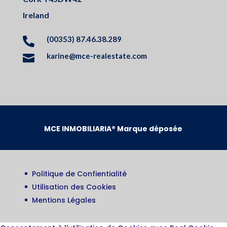
Ireland
(00353) 87.46.38.289

karine@mce-realestate.com

MCE INMOBILIARIA® Marque déposée
Politique de Confientialité
^
Utilisation des Cookies
^
Mentions Légales
^