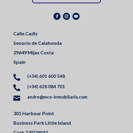
Calle Cadiz
Senorio de Calahonda
29649 Mijas Costa
Spain
(+34) 601 600 548

(+34) 628 084 701

andre@mce-inmobiliaria.com

301 Harbour Point
Business Park Little Island
Cork T45DW42