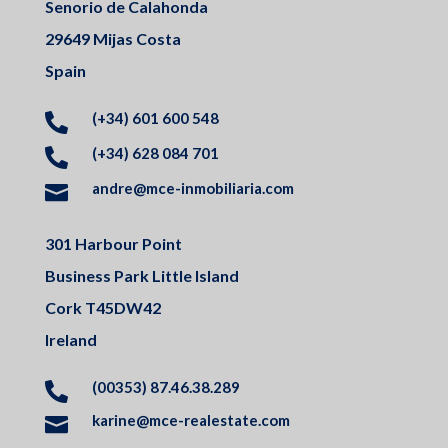
Senorio de Calahonda
29649 Mijas Costa
Spain
(+34) 601 600 548

(+34) 628 084 701

andre@mce-inmobiliaria.com

301 Harbour Point
Business Park Little Island
Cork T45DW42
Ireland
(00353) 87.46.38.289

karine@mce-realestate.com
