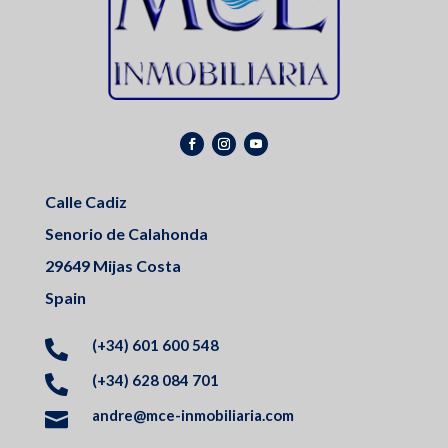
Calle Cadiz
Senorio de Calahonda
29649 Mijas Costa
Spain
(+34) 601 600 548

(+34) 628 084 701

andre@mce-inmobiliaria.com
