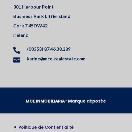
301 Harbour Point
Business Park Little Island
Cork T45DW42
Ireland
(00353) 87.46.38.289

karine@mce-realestate.com

MCE INMOBILIARIA® Marque déposée
Politique de Confientialité
^