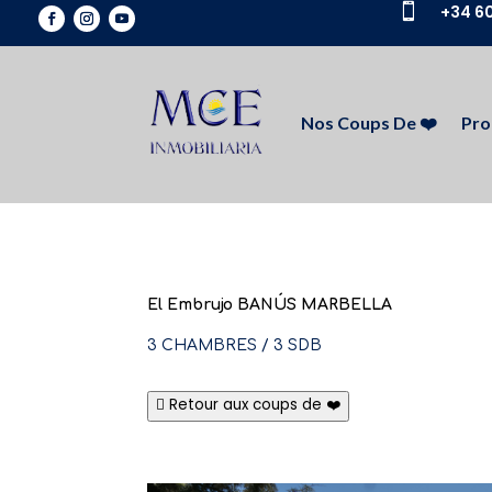

+34 60
Nos Coups De ❤️
Pro
El Embrujo BANÚS MARBELLA
3 CHAMBRES / 3 SDB
Retour aux coups de ❤️