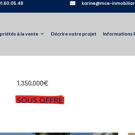
1.60.05.48

karine@mce-inmobiliar
priétés à la vente
Décrire votre projet
Informations 
1.350.000€
SOUS OFFRE