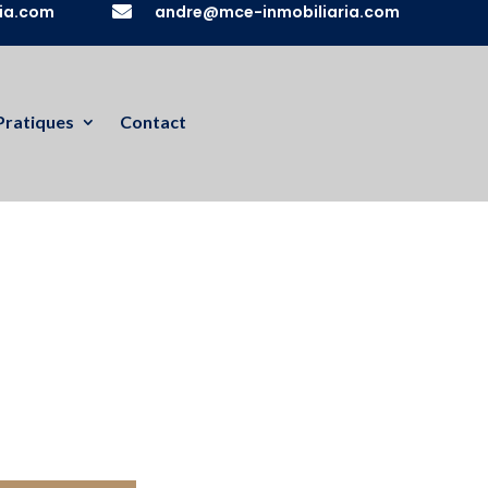
ia.com

andre@mce-inmobiliaria.com
Pratiques
Contact